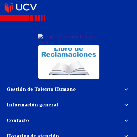
Gestión de Talento Humano
Convocatoria docente
Información general
Trabaja con nosotros
Procedimiento de devolución de
dinero
Contacto
Transparencia
Puedes contactarnos
Libro de reclamaciones
Horarios de atención