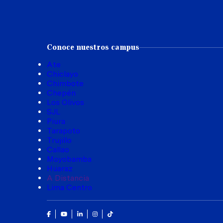
Conoce nuestros campus
Ate
Chiclayo
Chimbote
Chepén
Los Olivos
SJL
Piura
Tarapoto
Trujillo
Callao
Moyobamba
Huaraz
A Distancia
Lima Centro
Facebook
Youtube
Linkedin
Instagram
Tik Tok