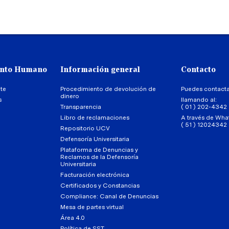
ento Humano
Información general
Contacto
te
Procedimiento de devolución de
Puedes contact
dinero
s
llamando al:
Transparencia
( 01 ) 202-4342
Libro de reclamaciones
A través de Wha
( 51 ) 12024342
Repositorio UCV
Defensoría Universitaria
Plataforma de Denuncias y
Reclamos de la Defensoría
Universitaria
Facturación electrónica
Certificados y Constancias
Compliance: Canal de Denuncias
Mesa de partes virtual
Área 4.0
Política de SST