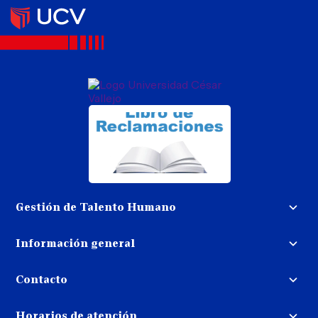
Gestión de Talento Humano
Convocatoria docente
Información general
Trabaja con nosotros
Procedimiento de devolución de
dinero
Contacto
Transparencia
Puedes contactarnos
Libro de reclamaciones
Horarios de atención