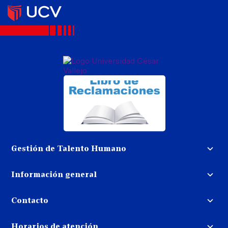
Gestión de Talento Humano
Convocatoria docente
Información general
Trabaja con nosotros
Procedimiento de devolución de
dinero
Contacto
Transparencia
Puedes contactarnos
Libro de reclamaciones
Horarios de atención