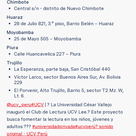
Chimbote
Central s/n - distrito de Nuevo Chimbote
Huaraz
28 de Julio 821, 3.° piso, Barrio Belén – Huaraz
Moyobamba
25 de Mayo 505 – Moyobamba
Piura
Calle Huancavelica 227 – Piura
Trujillo
La Esperanza, parte baja, San Cristóbal 440
Víctor Larco, sector Buenos Aires Sur, Av. Bolivia
229
El Porvenir, Alto Trujillo, Barrio 5, sector T2 Mz. W,
Lt. 6.
@ucv_peru
#UCV
| ? La Universidad César Vallejo
inauguró el Club de Lectura UCV Lee.? Este proyecto
busca fomentar la lectura en los niños, jóvenes y
adultos.???
#universidadprivada
#ucvperú
? sonido
original - UCV Perú