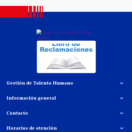
Gestión de Talento Humano
Convocatoria docente
Información general
Trabaja con nosotros
Procedimiento de devolución de
dinero
Contacto
Transparencia
Puedes contactarnos
Libro de reclamaciones
Horarios de atención
llamando al: