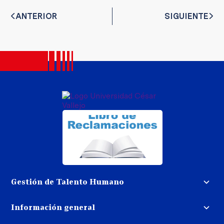
ANTERIOR
SIGUIENTE
Gestión de Talento Humano
Convocatoria docente
Información general
Trabaja con nosotros
Procedimiento de devolución de