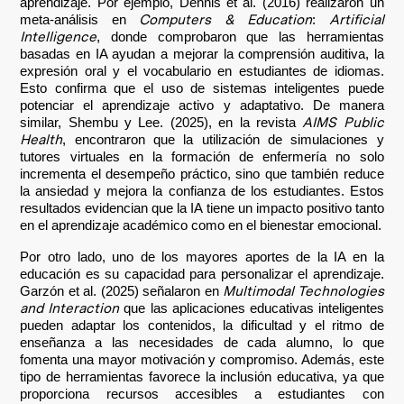
aprendizaje. Por ejemplo, Dennis et al. (2016) realizaron un
Computers & Education
Artificial
meta-análisis en
:
Intelligence
, donde comprobaron que las herramientas
basadas en IA ayudan a mejorar la comprensión auditiva, la
expresión oral y el vocabulario en estudiantes de idiomas.
Esto confirma que el uso de sistemas inteligentes puede
potenciar el aprendizaje activo y adaptativo. De manera
AIMS Public
similar, Shembu y Lee. (2025), en la revista
Health
, encontraron que la utilización de simulaciones y
tutores virtuales en la formación de enfermería no solo
incrementa el desempeño práctico, sino que también reduce
la ansiedad y mejora la confianza de los estudiantes. Estos
resultados evidencian que la IA tiene un impacto positivo tanto
en el aprendizaje académico como en el bienestar emocional.
Por otro lado, uno de los mayores aportes de la IA en la
educación es su capacidad para personalizar el aprendizaje.
Multimodal Technologies
Garzón et al. (2025) señalaron en
and Interaction
que las aplicaciones educativas inteligentes
pueden adaptar los contenidos, la dificultad y el ritmo de
enseñanza a las necesidades de cada alumno, lo que
fomenta una mayor motivación y compromiso. Además, este
tipo de herramientas favorece la inclusión educativa, ya que
proporciona recursos accesibles a estudiantes con