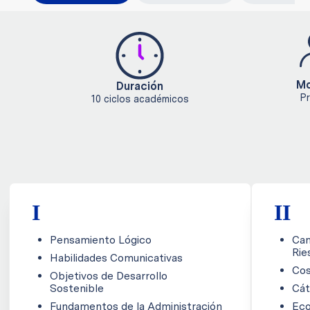
Mo
Duración
Pr
10 ciclos académicos
I
II
Pensamiento Lógico
Cam
Rie
Habilidades Comunicativas
Cos
Objetivos de Desarrollo
Sostenible
Cát
Fundamentos de la Administración
Ec