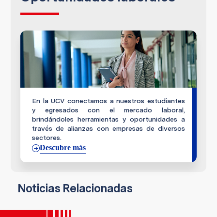
Certificación en procesos administrativos,
- Asesor en modelos de negocio y
Centros de investigación y universidades
que te acredita con conocimientos clave
optimización de recursos
desde etapas tempranas de tu formación.
- Investigador o docente en ciencias
Asignaturas que desarrollan competencias
administrativas
gerenciales, como marketing estratégico,
innovación, prospectiva y gestión de
proyectos, alineadas al mercado laboral
actual.
En la UCV conectamos a nuestros estudiantes
y egresados con el mercado laboral,
brindándoles herramientas y oportunidades a
través de alianzas con empresas de diversos
sectores.
Descubre más
Noticias Relacionadas