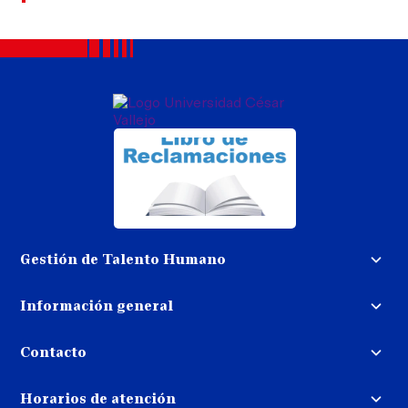
Gestión de Talento Humano
Convocatoria docente
Información general
Trabaja con nosotros
Procedimiento de devolución de
dinero
Contacto
Transparencia
Puedes contactarnos
Libro de reclamaciones
Horarios de atención
llamando al: