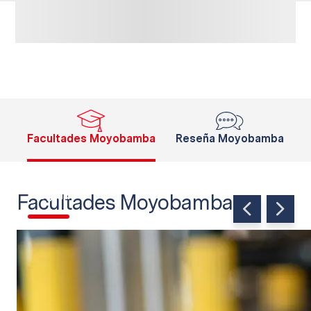
Facultades Moyobamba
Reseña Moyobamba
Ciencias
de la
Salud -
Pregrado
Facultades Moyobamba