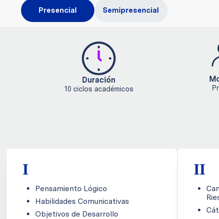
Presencial
Semipresencial
Mo
Duración
Pr
10 ciclos académicos
I
II
Pensamiento Lógico
Cam
Rie
Habilidades Comunicativas
Cát
Objetivos de Desarrollo