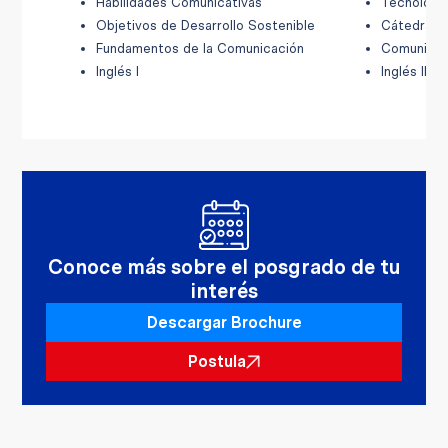
Habilidades Comunicativas
Tecnologí
Objetivos de Desarrollo Sostenible
Cátedra Va
Fundamentos de la Comunicación
Comunicaci
Inglés I
Inglés II
Conoce más sobre el posgrado de tu
interés
Descargar Brochure
Postula