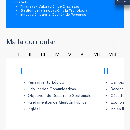
Contact
VIII Ciclo
Finanzas y Valoración de Empresas
Gestión de la Innovación y la Tecnología
Innovación para la Gestión de Personas
Malla curricular
I
II
III
IV
V
VI
VII
VIII
I
I
II
Pensamiento Lógico
Cambio Cl
Habilidades Comunicativas
Derecho Co
Objetivos de Desarrollo Sostenible
Cátedra Va
Fundamentos de Gestión Pública
Economía
Inglés I
Inglés II