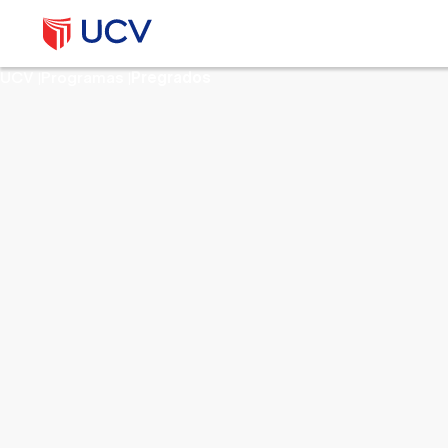
UCV
Programas
Pregrados
|
|