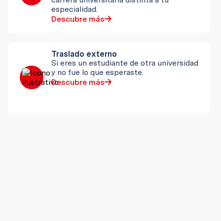
especialidad.
Descubre más
Traslado externo
Si eres un estudiante de otra universidad
y no fue lo que esperaste.
Descubre más
Deportistas destacados o becados
por el PRODAC
Si eres deportista de alta competencia y
tu sueño es seguir una carrera
universitaria.
Descubre más