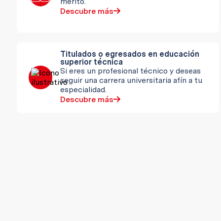
mérito.
Descubre más
Titulados o egresados en educación
superior técnica
Si eres un profesional técnico y deseas
seguir una carrera universitaria afín a tu
especialidad.
Descubre más
Pertenecientes al tercio y quinto
superior
Si eres un alumno destacado y
perteneces al tercio o quinto superior
de tu promoción.
Descubre más
Alfa Ultra