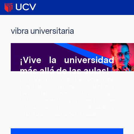
vibra universitaria
¡Vive la universidad
más allá de las aulas!
Con Vibra UCV podrás conectarte
con todo lo que se vive dentro y
fuera del campus. Experiencias,
historias, eventos y momentos que
reflejan la energía, creatividad y
espíritu de nuestra comunidad.