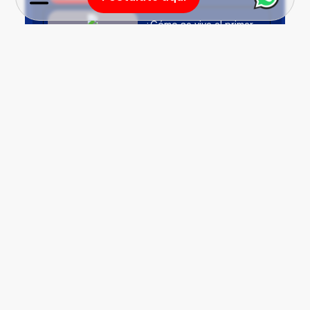
¿Cómo se vive el primer
día en la universidad?
#ContactoUCV.
#ContactoUCV
|Episodio 41:
¡Bienvenidos, nuevos
vallejianos! 5 minutos y
29 segundos
La vida universitaria
tiene muchos estilos… y
en la UCV los resumimos
en tipos de vallejianos.
¡Comienza una nueva
etapa para transformar
tu futuro!
¡En solo 4 días regresa
la emoción de ser
vallejiano!