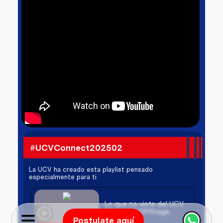
#UCVConnect202502
La UCV ha creado esta playlist pensado
especialmente para ti
Lo que no viste del UCV
Connect | OffStage.
Postulate aquí