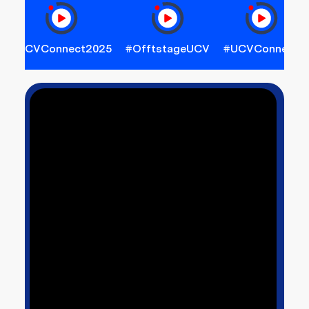
#UCVConnect2025
#OfftstageUCV
#UCVConnect