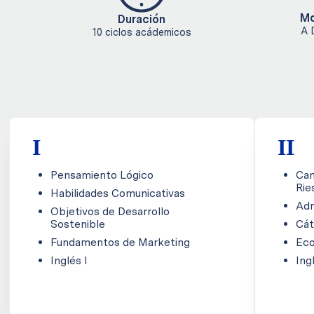
Mo
Duración
A 
10 ciclos acádemicos
I
II
Pensamiento Lógico
Cam
Rie
Habilidades Comunicativas
Adm
Objetivos de Desarrollo
Sostenible
Cát
Fundamentos de Marketing
Ec
Inglés I
Ing