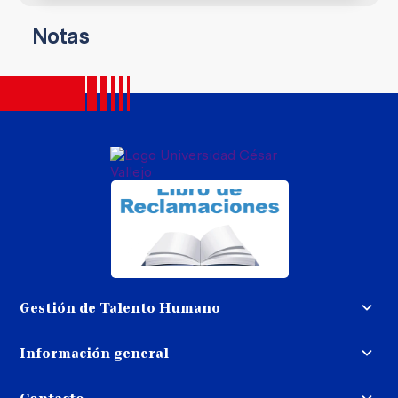
Notas
Gestión de Talento Humano
Convocatoria docente
Información general
Trabaja con nosotros
Procedimiento de devolución de
dinero