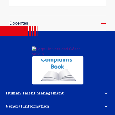
Docentes
Human Talent Management
Teacher call
General Information
Work with us
Money-back procedure