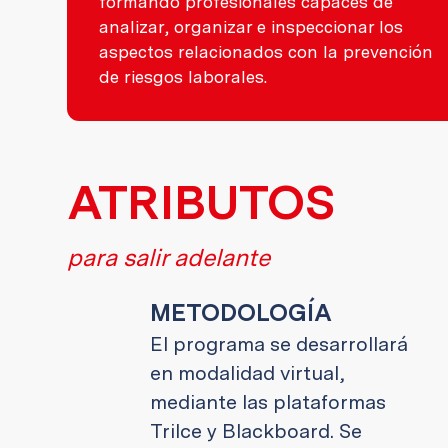
formando profesionales capaces de
analizar, organizar e inspeccionar los
aspectos relacionados con la prevención
de riesgos laborales.
ATRIBUTOS
para salir adelante
METODOLOGÍA
El programa se desarrollará
en modalidad virtual,
mediante las plataformas
Trilce y Blackboard. Se