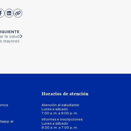
IGUIENTE
ar la salud
os mayores
Horarios de atención
arnos
Atención al estudiante:
Lunes a sábado
7:00 a. m. a 9:00 p. m.
Informes e inscripciones:
tsapp al:
Lunes a sábado
8:00 a. m. a 7:00 p. m.