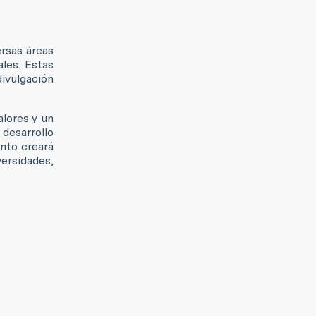
ersas áreas
ales. Estas
ivulgación
alores y un
 desarrollo
ento creará
versidades,