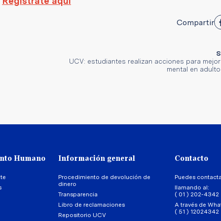
Regístrate aquí
Compartir
S
UCV: estudiantes realizan acciones para mejor
mental en adult
ento Humano
Información general
Contacto
te
Procedimiento de devolución de
Puedes contact
dinero
s
llamando al:
Transparencia
( 01 ) 202-4342
Libro de reclamaciones
A través de Wha
( 51 ) 12024342
Repositorio UCV