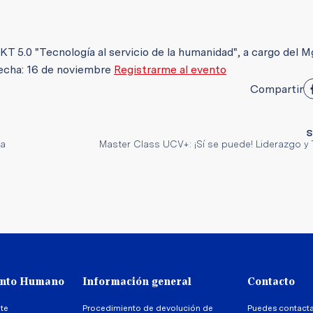
 5.0 "Tecnología al servicio de la humanidad", a cargo del Mg
Fecha: 16 de noviembre
Registrarme al evento
Compartir
S
ra
Master Class UCV+: ¡Sí se puede! Liderazgo y 
ento Humano
Información general
Contacto
te
Procedimiento de devolución de
Puedes contact