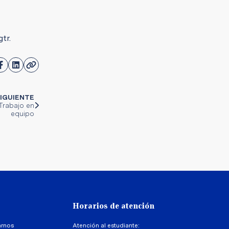
tr.
IGUIENTE
Trabajo en
equipo
Horarios de atención
arnos
Atención al estudiante: