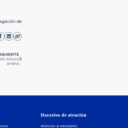
regación de
IGUIENTE
 de música
andina
Horarios de atención
arnos
Atención al estudiante: