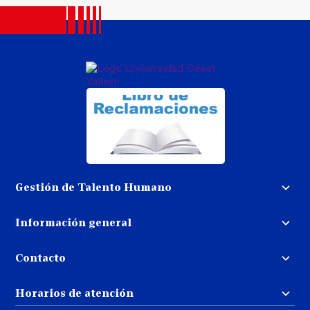
Gestión de Talento Humano
Convocatoria docente
Información general
Trabaja con nosotros
Procedimiento de devolución de
dinero
Contacto
Transparencia
Puedes contactarnos
Libro de reclamaciones
Horarios de atención
llamando al:
( 01 ) 202-4342
Repositorio UCV