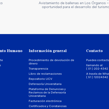
to
Avistamiento de ballenas en Los Órganos – 
oportunidad para el desarrollo del turismo
ento Humano
Información general
Contacto
te
Procedimiento de devolución de
Puedes contact
dinero
s
llamando al:
Transparencia
( 01 ) 202-4342
Libro de reclamaciones
A través de Wha
( 51 ) 12024342
Repositorio UCV
Defensoría Universitaria
Plataforma de Denuncias y
Reclamos de la Defensoría
Universitaria
Facturación electrónica
Certificados y Constancias