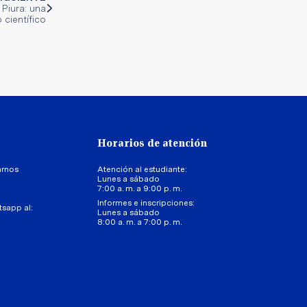
Piura: una
 científico
Horarios de atención
arnos
Atención al estudiante:
Lunes a sábado
7:00 a. m. a 9:00 p. m.
Informes e inscripciones:
tsapp al:
Lunes a sábado
8:00 a. m. a 7:00 p. m.