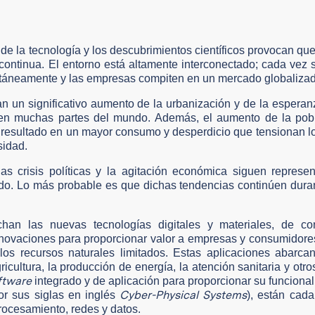
 la tecnología y los descubrimientos científicos provocan que
a continua. El entorno está altamente interconectado; cada ve
antáneamente y las empresas compiten en un mercado globaliza
n un significativo aumento de la urbanización y de la esperan
en muchas partes del mundo. Además, el aumento de la pobl
resultado en un mayor consumo y desperdicio que tensionan l
sidad.
as crisis políticas y la agitación económica siguen represe
o. Lo más probable es que dichas tendencias continúen duran
han las nuevas tecnologías digitales y materiales, de co
nnovaciones para proporcionar valor a empresas y consumidor
los recursos naturales limitados. Estas aplicaciones abarca
ricultura, la producción de energía, la atención sanitaria y otro
ftware
integrado y de aplicación para proporcionar su funcional
Cyber-Physical Systems
or sus siglas en inglés
), están cad
rocesamiento, redes y datos.