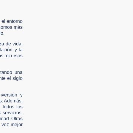
 el entorno
z somos más
do.
za de vida,
ación y la
os recursos
ntando una
te el siglo
nversión y
es. Además,
n todos los
s servicios.
idad. Otras
a vez mejor