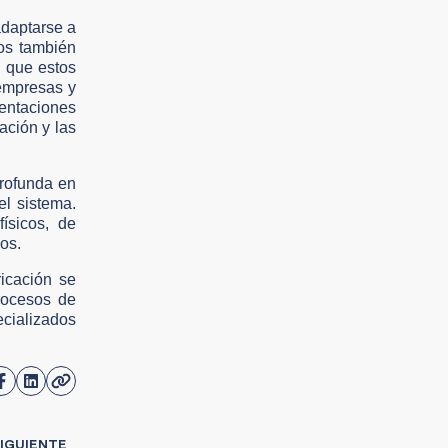
adaptarse a
os también
n que estos
empresas y
sentaciones
ación y las
profunda en
el sistema.
ísicos, de
os.
icación se
procesos de
ecializados
IGUIENTE