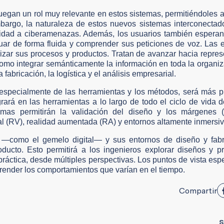
o juegan un rol muy relevante en estos sistemas, permitiéndoles 
bargo, la naturaleza de estos nuevos sistemas interconectad
ilidad a ciberamenazas. Además, los usuarios también espera
ar de forma fluida y comprender sus peticiones de voz. Las 
zar sus procesos y productos. Tratan de avanzar hacia repre
 como integrar semánticamente la información en toda la organiz
 fabricación, la logística y el análisis empresarial.
a, especialmente de las herramientas y los métodos, será más 
ará en las herramientas a lo largo de todo el ciclo de vida d
emas permitirán la validación del diseño y los márgenes (f
tual (RV), realidad aumentada (RA) y entornos altamente inmersiv
s —como el gemelo digital— y sus entornos de diseño y fabr
oducto. Esto permitirá a los ingenieros explorar diseños y 
ráctica, desde múltiples perspectivas. Los puntos de vista esp
prender los comportamientos que varían en el tiempo.
Compartir
S