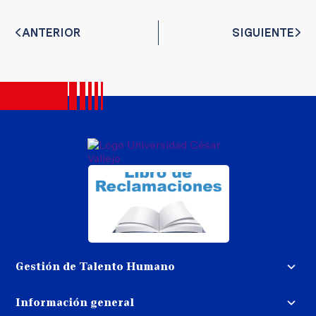
ANTERIOR
SIGUIENTE
Gestión de Talento Humano
Convocatoria docente
Información general
Trabaja con nosotros