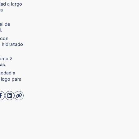
dad a largo
ca
el de
.
 con
 hidratado
nimo 2
as.
medad a
ólogo para