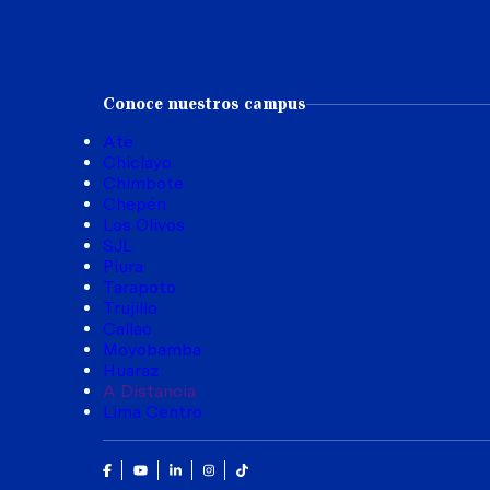
Conoce nuestros campus
Ate
Chiclayo
Chimbote
Chepén
Los Olivos
SJL
Piura
Tarapoto
Trujillo
Callao
Moyobamba
Huaraz
A Distancia
Lima Centro
Facebook
Youtube
Linkedin
Instagram
Tik Tok