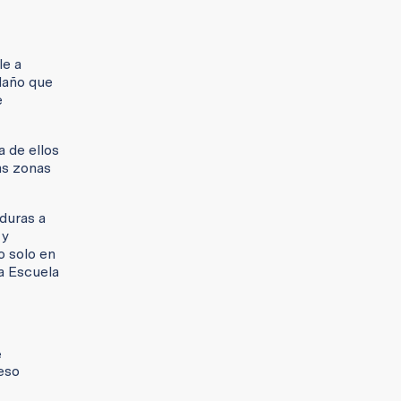
le a
 daño que
e
a de ellos
as zonas
duras a
 y
o solo en
la Escuela
e
eso