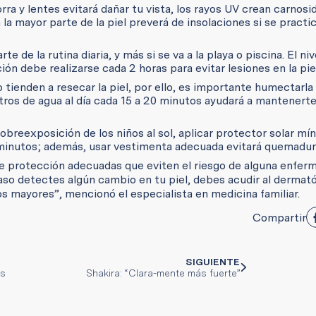
rra y lentes evitará dañar tu vista, los rayos UV crean carnosi
la mayor parte de la piel preverá de insolaciones si se practi
te de la rutina diaria, y más si se va a la playa o piscina. El niv
ón debe realizarse cada 2 horas para evitar lesiones en la piel
oro tienden a resecar la piel, por ello, es importante humectarla
tros de agua al día cada 15 a 20 minutos ayudará a mantenerte
sobreexposición de los niños al sol, aplicar protector solar mí
0 minutos; además, usar vestimenta adecuada evitará quemadur
e protección adecuadas que eviten el riesgo de alguna enfer
 caso detectes algún cambio en tu piel, debes acudir al dermat
os mayores”, mencionó el especialista en medicina familiar.
Compartir
SIGUIENTE
os
Shakira: “Clara-mente más fuerte”