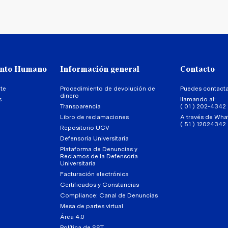
ento Humano
Información general
Contacto
te
Procedimiento de devolución de
Puedes contact
dinero
s
llamando al:
Transparencia
( 01 ) 202-4342
Libro de reclamaciones
A través de Wha
( 51 ) 12024342
Repositorio UCV
Defensoría Universitaria
Plataforma de Denuncias y
Reclamos de la Defensoría
Universitaria
Facturación electrónica
Certificados y Constancias
Compliance: Canal de Denuncias
Mesa de partes virtual
Área 4.0
Política de SST