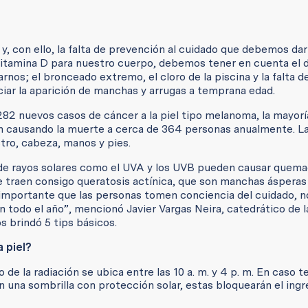
y, con ello, la falta de prevención al cuidado que debemos dar
e vitamina D para nuestro cuerpo, debemos tener en cuenta el
os; el bronceado extremo, el cloro de la piscina y la falta d
iar la aparición de manchas y arrugas a temprana edad.
282 nuevos casos de cáncer a la piel tipo melanoma, la mayorí
an causando la muerte a cerca de 364 personas anualmente. L
tro, cabeza, manos y pies.
so de rayos solares como el UVA y los UVB pueden causar quema
ue traen consigo queratosis actínica, que son manchas ásperas
 importante que las personas tomen conciencia del cuidado, n
n todo el año”, mencionó Javier Vargas Neira, catedrático de 
s brindó 5 tips básicos.
a piel?
 de la radiación se ubica entre las 10 a. m. y 4 p. m. En caso t
n una sombrilla con protección solar, estas bloquearán el ingr