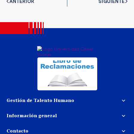
ANTERIOR
SIGUIENTE
Gestión de Talento Humano
Convocatoria docente
Información general
Trabaja con nosotros
Procedimiento de devolución de
dinero
Contacto