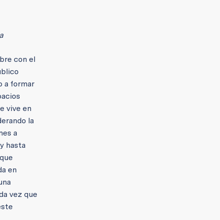
a
bre con el
úblico
o a formar
pacios
e vive en
derando la
mes a
y hasta
oque
da en
una
ada vez que
este