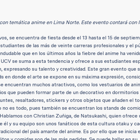
o con temática anime en Lima Norte. Este evento contará con l
os, se encuentra de fiesta desde el 13 hasta el 15 de septiem
tudiantes de las más de veinte carreras profesionales y el p
indudable que en los últimos años la fiebre del anime ha venid
 la UCV se suma a esta tendencia y ofrece a sus estudiantes es
 expresando su talento y creatividad. Este gran evento que s
nds en donde el arte se expone en su máxima expresión, consi
s se encuentran muchos atractivos, como los vestuarios de ani
ios que pueden formar parte de un decorativo en dormitorios 
untes, resaltadores, stickers y otros objetos que añaden el t
to no es todo, pues también se encuentran los stands de comi
 Hablamos con Christian Zuñiga, de Natsukashi, quien ofrece 
 él y su equipo son unos fanáticos de esta cultura otaku y c
dicional del país amante del anime. Es por ello que se inicia 
tos y comidas son de las más pedidas. Se puede hallar en su