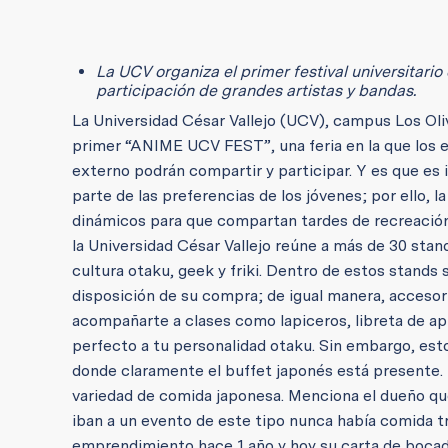
La UCV organiza el primer festival universitari
participación de grandes artistas y bandas.
La Universidad César Vallejo (UCV), campus Los Oliv
primer “ANIME UCV FEST”, una feria en la que los es
externo podrán compartir y participar. Y es que es 
parte de las preferencias de los jóvenes; por ello,
dinámicos para que compartan tardes de recreación,
la Universidad César Vallejo reúne a más de 30 sta
cultura otaku, geek y friki. Dentro de estos stand
disposición de su compra; de igual manera, accesor
acompañarte a clases como lapiceros, libreta de ap
perfecto a tu personalidad otaku. Sin embargo, es
donde claramente el buffet japonés está presente.
variedad de comida japonesa. Menciona el dueño que
iban a un evento de este tipo nunca había comida tra
emprendimiento hace 1 año y hoy su carta de bocadi