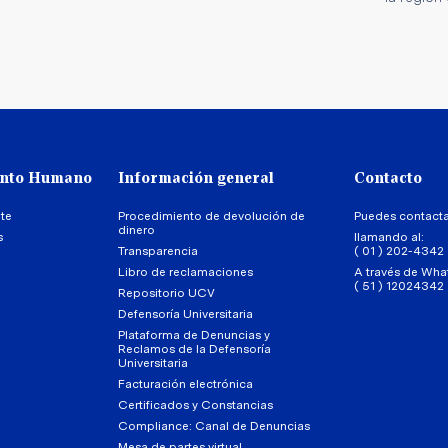
ento Humano
Información general
Contacto
te
Procedimiento de devolución de
Puedes contact
dinero
s
llamando al:
Transparencia
( 01 ) 202-4342
Libro de reclamaciones
A través de Wha
( 51 ) 12024342
Repositorio UCV
Defensoría Universitaria
Plataforma de Denuncias y
Reclamos de la Defensoría
Universitaria
Facturación electrónica
Certificados y Constancias
Compliance: Canal de Denuncias
Mesa de partes virtual