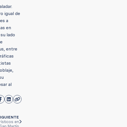
ladar.
o igual de
tes a
tas en
 su lado
de
s, entre
ráficas
tistas
oblaje,
su
esar al
IGUIENTE
ísticos en
 San Martín