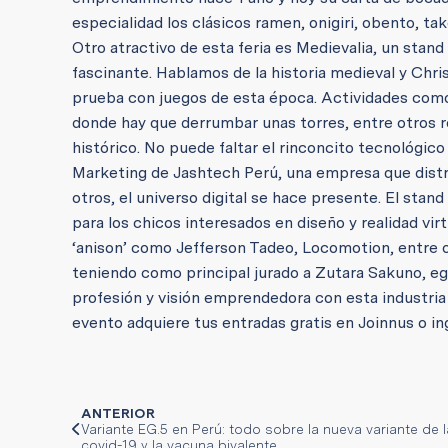
especialidad los clásicos ramen, onigiri, obento, ta
Otro atractivo de esta feria es Medievalia, un sta
fascinante. Hablamos de la historia medieval y Chris
prueba con juegos de esta época. Actividades como 
donde hay que derrumbar unas torres, entre otros re
histórico. No puede faltar el rinconcito tecnológico
Marketing de Jashtech Perú, una empresa que distr
otros, el universo digital se hace presente. El stan
para los chicos interesados en diseño y realidad vir
‘anison’ como Jefferson Tadeo, Locomotion, entre o
teniendo como principal jurado a Zutara Sakuno, eg
profesión y visión emprendedora con esta industria 
evento adquiere tus entradas gratis en Joinnus o in
ANTERIOR
Variante EG.5 en Perú: todo sobre la nueva variante de l
covid-19 y la vacuna bivalente