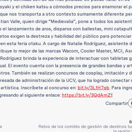
koyaki y el chiken katsu a cómodos precios para enamorar el pa
nd que nos transporta a otro contexto sumamente diferente per
tian Valle, quien dirige “Medievalia”, pone a todos los asisten
el lanzamiento de aros, disparos con ballestas, mini catapul
tos exigen la destreza y habilidad del público para potenciar
 en esta feria otaku. A cargo de Natalie Rodríguez, asistente 
ibuye lo mejor de las marcas Wacom, Cooler Master, MCI, Asu
d Rodríguez brinda la experiencia de interactuar con tabletas g
tual. El evento cuenta con la presencia de grandes bandas y ar
tros. También se realizan concursos de cosplay, imitación y d
resada de administración de la UCV, que ha logrado conectar 
artística. Inscríbete al concurso en:
bit.ly/3LfH7qb
. Para ingr
gresando al siguiente enlace:
https://bit.ly/3QdAmZf
Compartir
S
a
Retos de los comités de gestión de destinos tur
la región