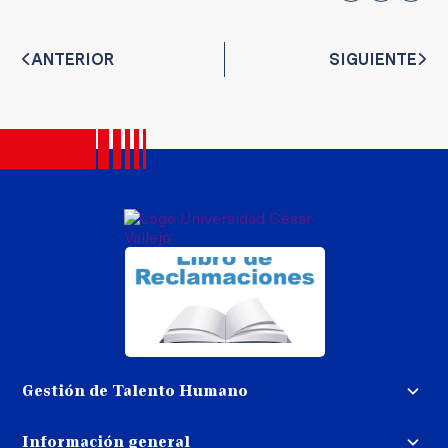
ANTERIOR
SIGUIENTE
Gestión de Talento Humano
Convocatoria docente
Información general
Trabaja con nosotros