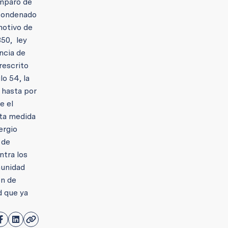
amparo de
 condenado
motivo de
350, ley
ncia de
rescrito
o 54, la
 hasta por
e el
sta medida
ergio
 de
ntra los
munidad
ón de
d que ya