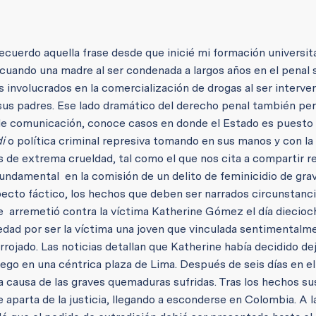
ecuerdo aquella frase desde que inicié mi formación universita
l, cuando una madre al ser condenada a largos años en el penal
nvolucrados en la comercialización de drogas al ser interve
sus padres. Ese lado dramático del derecho penal también per
 de comunicación, conoce casos en donde el Estado es puesto
i
o política criminal represiva tomando en sus manos y con la
os de extrema crueldad, tal como el que nos cita a compartir r
 fundamental en la comisión de un delito de feminicidio de gra
specto fáctico, los hechos que deben ser narrados circunstan
he arremetió contra la víctima Katherine Gómez el día diecioc
iedad por ser la víctima una joven que vinculada sentimentalm
rrojado. Las noticias detallan que Katherine había decidido dej
ego en una céntrica plaza de Lima. Después de seis días en el
a causa de las graves quemaduras sufridas. Tras los hechos su
 aparta de la justicia, llegando a esconderse en Colombia. A l