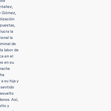
día
ontañez,
ne Gómez,
lización
spuestas,
lucra la
ional la
riminal de
la labor de
ca en el
es en su
arache
 ha
a su hija y
 sentido
resuelto
anos. Así,
elto y