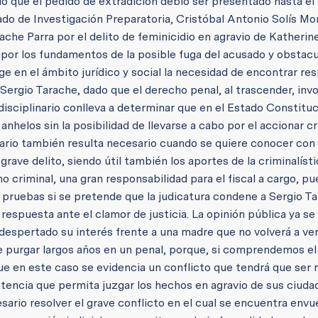
ó que el pedido de extradición debió ser presentado hasta el 
ado de Investigación Preparatoria, Cristóbal Antonio Solís M
ache Parra por el delito de feminicidio en agravio de Katheri
 por los fundamentos de la posible fuga del acusado y obstacu
ge en el ámbito jurídico y social la necesidad de encontrar re
ergio Tarache, dado que el derecho penal, al trascender, invo
rdisciplinario conlleva a determinar que en el Estado Constituc
anhelos sin la posibilidad de llevarse a cabo por el accionar c
nario también resulta necesario cuando se quiere conocer con 
rave delito, siendo útil también los aportes de la criminalísti
 criminal, una gran responsabilidad para el fiscal a cargo, pu
 pruebas si se pretende que la judicatura condene a Sergio T
 respuesta ante el clamor de justicia. La opinión pública ya se
despertado su interés frente a una madre que no volverá a ver 
ebe purgar largos años en un penal, porque, si comprendemos el
 en este caso se evidencia un conflicto que tendrá que ser 
tencia que permita juzgar los hechos en agravio de sus ciudad
ario resolver el grave conflicto en el cual se encuentra envu