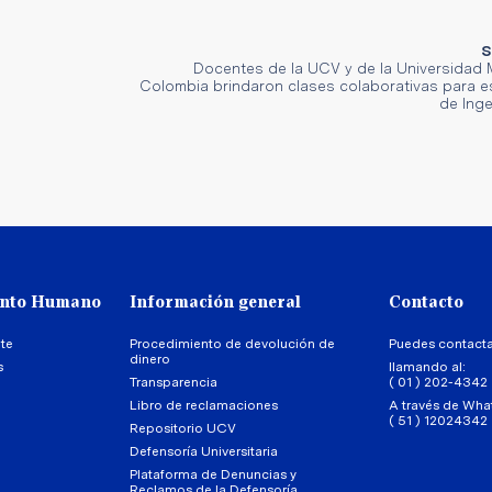
S
Docentes de la UCV y de la Universidad 
Colombia brindaron clases colaborativas para e
de Inge
ento Humano
Información general
Contacto
te
Procedimiento de devolución de
Puedes contact
dinero
s
llamando al:
Transparencia
( 01 ) 202-4342
Libro de reclamaciones
A través de Wha
( 51 ) 12024342
Repositorio UCV
Defensoría Universitaria
Plataforma de Denuncias y
Reclamos de la Defensoría