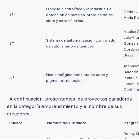
Proceso electrolítico y la industria. La
Carlos J
1.°
obtención de metales, producción de
María Ro
cloro y sosa cáustica.
Aquise C
Luis Art
Sistema de automatización controlado
2.°
Gonzales
de autollenado de tanques.
Córdova 
Brayan.
Atahuamá
Baldeón
Piso ecológico con fibra de coco y
3.°
Puris De
pigmentos naturales.
Jeremi A
Gerónim
A continuación, presentamos los proyectos ganadores
en la categoría emprendimiento y el nombre de sus
creadores:
Puesto
Nombre del Producto
Integra
Ronny Si