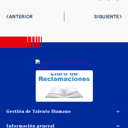
ANTERIOR
SIGUIENTE
Gestión de Talento Humano
Convocatoria docente
Información general
Trabaja con nosotros