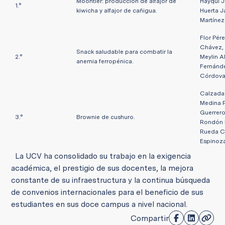
Moontler: producción de alfajor de
Hayqui J
1.°
kiwicha y alfajor de cañigua.
Huerta J
Martínez
Flor Pér
Chávez, 
Snack saludable para combatir la
2.°
Meylin A
anemia ferropénica.
Fernánd
Córdova
Calzada 
Medina P
Guerrero
3.°
Brownie de cushuro.
Rondón L
Rueda Ch
Espinoza
La UCV ha consolidado su trabajo en la exigencia
académica, el prestigio de sus docentes, la mejora
constante de su infraestructura y la continua búsqueda
de convenios internacionales para el beneficio de sus
estudiantes en sus doce campus a nivel nacional.
Compartir