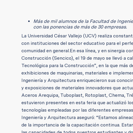
Más de mil alumnos de la Facultad de Ingenie
con las ponencias de más de 30 empresas.
La Universidad César Vallejo (UCV) realiza constant
con instituciones del sector educativo para el perf
comunidad en general.
En esa línea, y en sinergia co
Construcción (Sencico), el 19 de mayo se llevó a ca
Tecnológica para la Construcción”, en la que más d
exhibiciones de maquinarias, materiales e impleme
Ingeniería y Arquitectura enriquecieron sus conoci
y exposiciones de materiales innovadores que act
Aceros Arequipa, Tuboplast, Rotoplast, Chema, Tréb
estuvieron presentes en esta feria que actualizó l
tecnologías empleadas por las diferentes empresas
Ingeniería y Arquitectura aseguró: “Estamos alinea
de la importancia de la capacitación continua. Esta
las capacidades de todos nuestros estudiantes y d