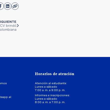
IGUIENTE
 UCV brindó
colombiana
Horarios de atención
arnos
Atención al estudiante:
Lunes a sábado
7:00 a. m. a 9:00 p. m.
Informes e inscripciones:
tsapp al:
Lunes a sábado
8:00 a. m. a 7:00 p. m.