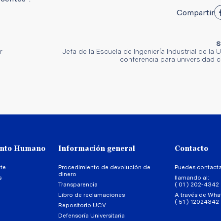
Compartir
S
r
Jefa de la Escuela de Ingeniería Industrial de la
conferencia para universidad 
ento Humano
Información general
Contacto
te
Procedimiento de devolución de
Puedes contact
dinero
s
llamando al:
Transparencia
( 01 ) 202-4342
Libro de reclamaciones
A través de Wha
( 51 ) 12024342
Repositorio UCV
Defensoría Universitaria