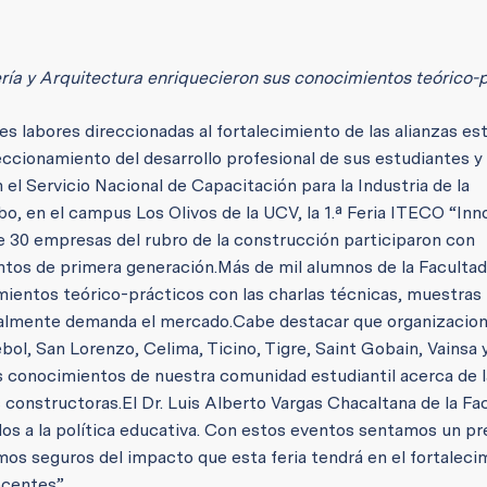
ría y Arquitectura enriquecieron sus conocimientos teórico-
es labores direccionadas al fortalecimiento de las alianzas es
eccionamiento del desarrollo profesional de sus estudiantes y
n el Servicio Nacional de Capacitación para la Industria de la
bo, en el campus Los Olivos de la UCV, la 1.ª Feria ITECO “Inn
e 30 empresas del rubro de la construcción participaron con
ntos de primera generación.
Más de mil alumnos de la Facultad
mientos teórico-prácticos con las charlas técnicas, muestras
ualmente demanda el mercado.
Cabe destacar que organizacio
ol, San Lorenzo, Celima, Ticino, Tigre, Saint Gobain, Vainsa 
os conocimientos de nuestra comunidad estudiantil acerca de 
 constructoras.
El Dr. Luis Alberto Vargas Chacaltana de la Fa
dos a la política educativa. Con estos eventos sentamos un p
mos seguros del impacto que esta feria tendrá en el fortaleci
ocentes”.