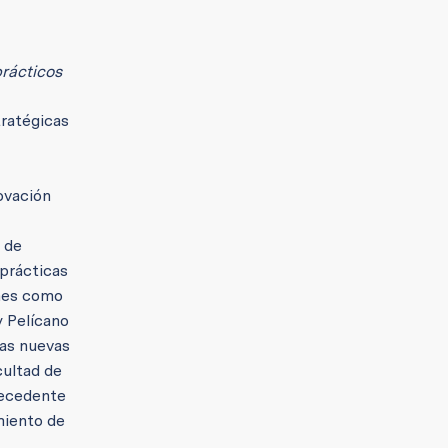
prácticos
tratégicas
ovación
 de
 prácticas
nes como
y Pelícano
las nuevas
cultad de
recedente
miento de