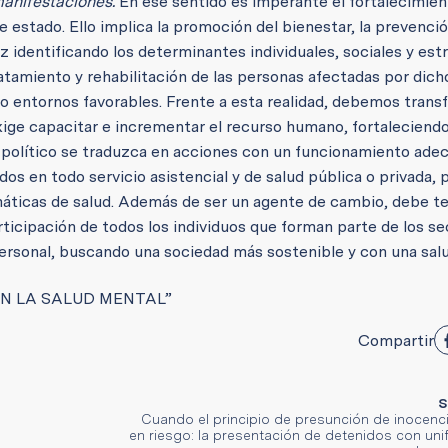
manifestaciones.
En ese sentido es imperante el fortalecimien
de estado. Ello implica la promoción del bienestar, la prevenci
 identificando los determinantes individuales, sociales y est
ratamiento y rehabilitación de las personas afectadas por dich
o entornos favorables. Frente a esta realidad, debemos trans
exige capacitar e incrementar el recurso humano, fortaleciendo
 político se traduzca en acciones con un funcionamiento ade
os en todo servicio asistencial y de salud pública o privada, 
áticas de salud. Además de ser un agente de cambio, debe t
articipación de todos los individuos que forman parte de los s
 personal, buscando una sociedad más sostenible y con una sa
N LA SALUD MENTAL”
Compartir
S
Cuando el principio de presunción de inocenc
en riesgo: la presentación de detenidos con uni