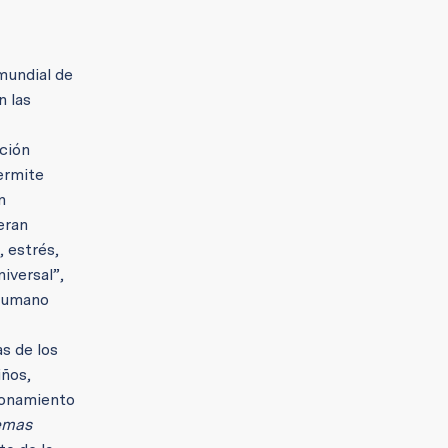
 mundial de
n las
nción
ermite
n
eran
 estrés,
iversal”,
 humano
s de los
iños,
ionamiento
lemas