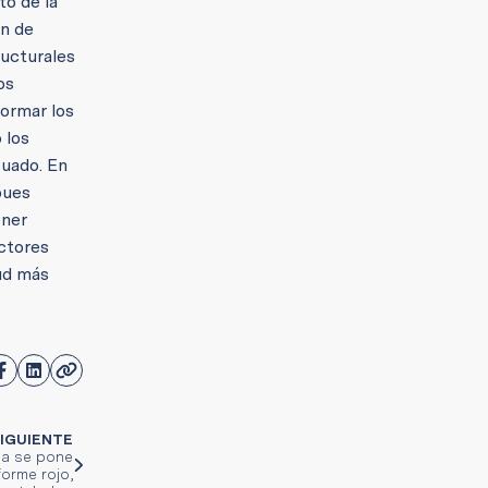
to de la
ón de
ructurales
os
formar los
 los
cuado. En
pues
ener
ectores
lud más
IGUIENTE
ia se pone
forme rojo,