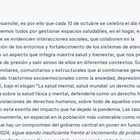
sarrolle; es por ello que cada 10 de octubre se celebra el día
emos todos por gestionar espacios saludables, en el hogar, e
ue se evidencien interacciones sociales, que colaboren en la
ación de los entornos y fortalecimiento de los sistemas de ate
 un aspecto que integra nuestra salud y bienestar, que nos p
 de presión y salir airoso de ellos en diferentes contextos. Si
amiliares, comunitarios y estructurales que al combinarse gen
ndo trastornos socioemocionales como la ansiedad, depresión,
 bajo el slogan “La salud mental, salud mundial: un derecho un
a sobre la salud física y mental, defenderla como un derecho
s violaciones de derechos humanos, sobre todo de aquellos con
o está exenta del impacto que ha dejado la pandemia. Las tasa
ivamente, en especial en la población más vulnerable como n
 que hay un compromiso del gobierno central en poner en func
024, sigue siendo insuficiente frente al incremento de prob