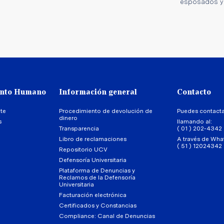
esposados y
ento Humano
Información general
Contacto
te
Procedimiento de devolución de
Puedes contact
dinero
s
llamando al:
Transparencia
( 01 ) 202-4342
Libro de reclamaciones
A través de Wha
( 51 ) 12024342
Repositorio UCV
Defensoría Universitaria
Plataforma de Denuncias y
Reclamos de la Defensoría
Universitaria
Facturación electrónica
Certificados y Constancias
Compliance: Canal de Denuncias