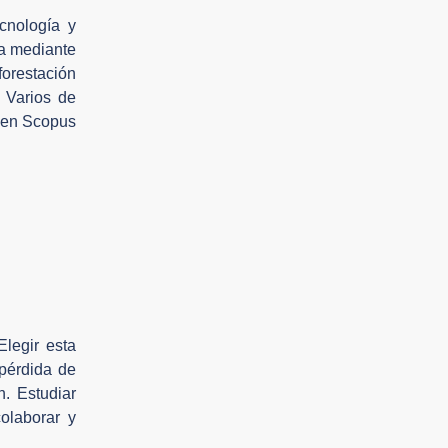
cnología y
la mediante
forestación
. Varios de
s en Scopus
Elegir esta
 pérdida de
n. Estudiar
colaborar y