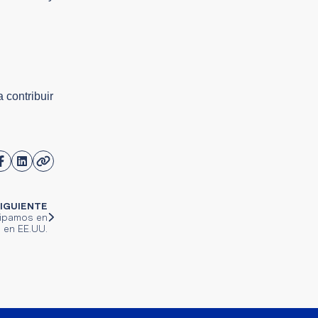
 contribuir
IGUIENTE
cipamos en
 en EE.UU.