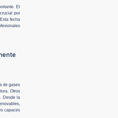
ortante. El
crucial por
 Esta fecha
fesionales
lmente
es de gases
tura. Otros
d. Desde la
renovables,
les capaces