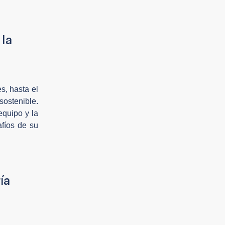
 la
s, hasta el
ostenible.
equipo y la
afíos de su
ía