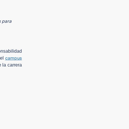
s para
onsabilidad
campus
del
 la carrera