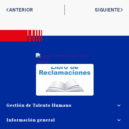
ANTERIOR
SIGUIENTE
Gestión de Talento Humano
Convocatoria docente
Información general
Trabaja con nosotros
Procedimiento de devolución de