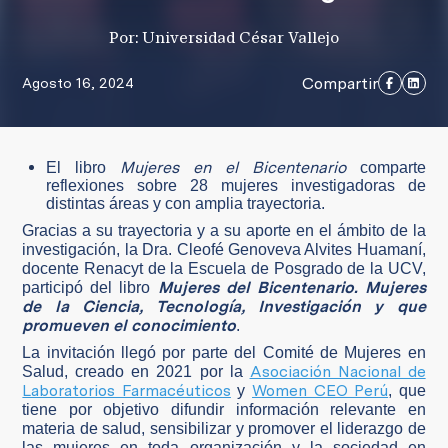
Por: Universidad César Vallejo
Compartir
Agosto 16, 2024
Mujeres en el Bicentenario
El libro
comparte
reflexiones sobre 28 mujeres investigadoras de
distintas áreas y con amplia trayectoria.
Gracias a su trayectoria y a su aporte en el ámbito de la
investigación, la Dra. Cleofé Genoveva Alvites Huamaní,
docente Renacyt de la Escuela de Posgrado de la UCV,
Mujeres del Bicentenario. Mujeres
participó del libro
de la Ciencia, Tecnología, Investigación y que
promueven el conocimiento
.
La invitación llegó por parte del Comité de Mujeres en
Asociación Nacional de
Salud, creado en 2021 por la
Laboratorios Farmacéuticos
Women CEO Perú
y
, que
tiene por objetivo difundir información relevante en
materia de salud, sensibilizar y promover el liderazgo de
las mujeres en toda organización y la sociedad en