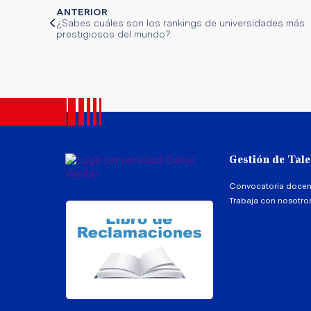
ANTERIOR
¿Sabes cuáles son los rankings de universidades más
prestigiosos del mundo?
Gestión de Tal
Convocatoria docen
Trabaja con nosotro