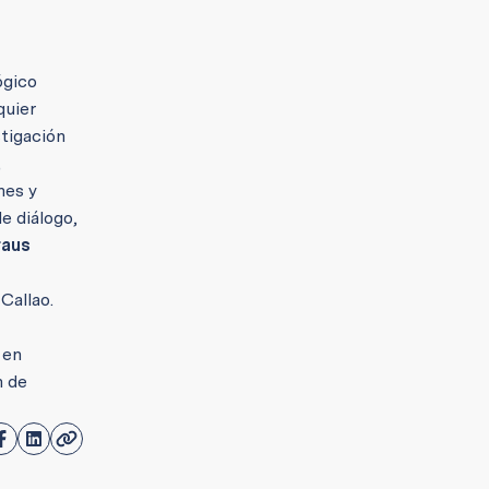
ógico
quier
stigación
,
nes y
de diálogo,
raus
Callao.
 en
n de