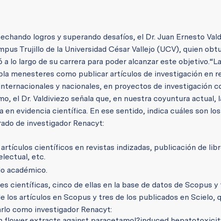
sechando logros y superando desafíos, el Dr. Juan Ernesto Val
us Trujillo de la Universidad César Vallejo (UCV), quien obtu
a lo largo de su carrera para poder alcanzar este objetivo.
“L
la menesteres como publicar artículos de investigación en r
internacionales y nacionales, en proyectos de investigación 
o, el Dr. Valdiviezo señala que, en nuestra coyuntura actual, 
en evidencia científica. En ese sentido, indica cuáles son los
rado de investigador Renacyt:
rtículos científicos en revistas indizadas, publicación de lib
electual, etc.
do académico.
s científicas, cinco de ellas en la base de datos de Scopus y 
e los artículos en Scopus y tres de los publicados en Scielo, 
carlo como investigador Renacyt:
m flower extracts against paracetamol
?
induced hepatotoxicity