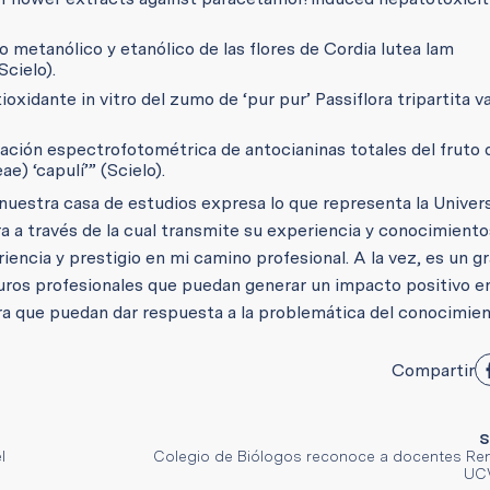
o metanólico y etanólico de las flores de Cordia lutea lam
cielo).
xidante in vitro del zumo de ‘pur pur’ Passiflora tripartita va
cación espectrofotométrica de antocianinas totales del fruto
e) ‘capulí’” (Scielo).
de nuestra casa de estudios expresa lo que representa la Univer
ra a través de la cual transmite su experiencia y conocimiento
ncia y prestigio en mi camino profesional. A la vez, es un gr
uros profesionales que puedan generar un impacto positivo en
ra que puedan dar respuesta a la problemática del conocimie
Compartir
S
l
Colegio de Biólogos reconoce a docentes Ren
UCV