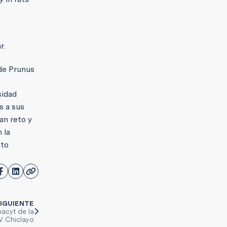
r.
 de Prunus
sidad
s a sus
an reto y
 la
nto
IGUIENTE
acyt de la
 Chiclayo