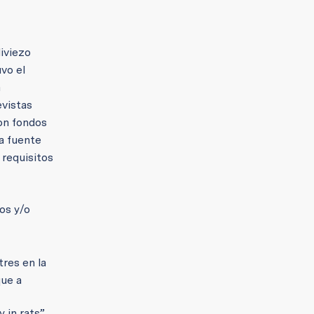
diviezo
vo el
a
evistas
con fondos
la fuente
 requisitos
ros y/o
tres en la
que a
 in rats”