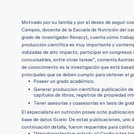
Motivado por su familia y por el deseo de seguir co
Campos, docente de la Escuela de Nutrición del camp
grado de investigador Renacyt, cuenta cómo trabajó 
producción científica es muy importante y contemp
indizadas de alto impacto, participar en congresos 
concursables, entre otras tareas”, comenta.
Asimism
de conocimiento es la investigación que está basada 
principales que se deben cumplir para obtener el g
Poseer un grado académico.
Generar producción científica: publicación de a
capítulos de libros, registros de propiedad int
Tener asesorías y coasesorías en tesis de gra
El especialista en nutrición posee ocho publicacione
base de datos Scielo. De estas publicaciones, uno d
continuación detalla, fueron requeridos para califi
“Hepatoprotective activity of Cordia lutea la