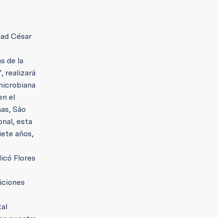
dad César
s de la
, realizará
microbiana
en el
nas, São
onal, esta
iete años,
icó Flores
iciones
tal