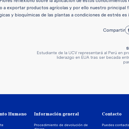
. Flores reflexionó sobre la aplicación de estos conocimientos
do a exportar productos agrícolas y por ello nuestro principal 
icas y bioquímicas de las plantas a condiciones de estrés es i
Compartir
S
Estudiante de la UCV representará al Perú en p
liderazgo en EUA tras ser becada entr
pa
ento Humano
Información general
Contacto
te
Procedimiento de devolución de
Puedes contact
dinero