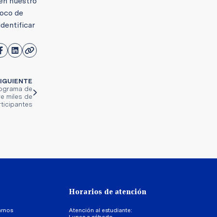
 en nuestro
foco de
dentificar
IGUIENTE
rograma de
e miles de
rticipantes
Horarios de atención
arnos
Atención al estudiante:
Lunes a sábado