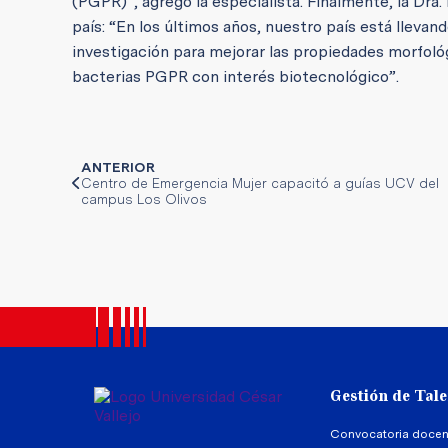
(PGPR)”, agregó la especialista. Finalmente, la Dra
país: “En los últimos años, nuestro país está llevan
investigación para mejorar las propiedades morfológ
bacterias PGPR con interés biotecnológico”.
ANTERIOR
Centro de Emergencia Mujer capacitó a guías UCV del
campus Los Olivos
Gestión de Tal
Convocatoria docen