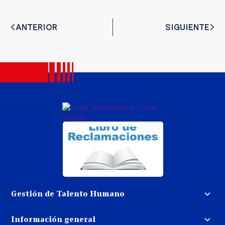
ANTERIOR
SIGUIENTE
Gestión de Talento Humano
Convocatoria docente
Información general
Trabaja con nosotros