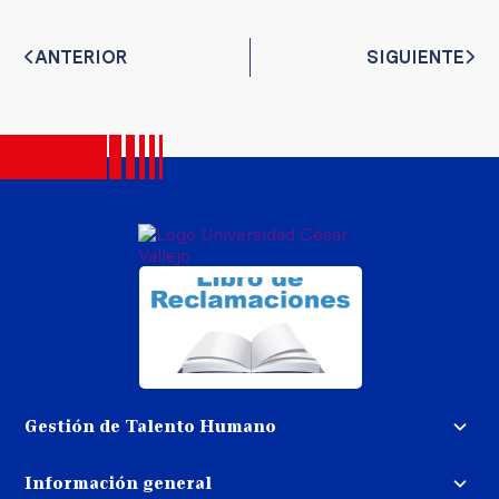
ANTERIOR
SIGUIENTE
Gestión de Talento Humano
Convocatoria docente
Información general
Trabaja con nosotros