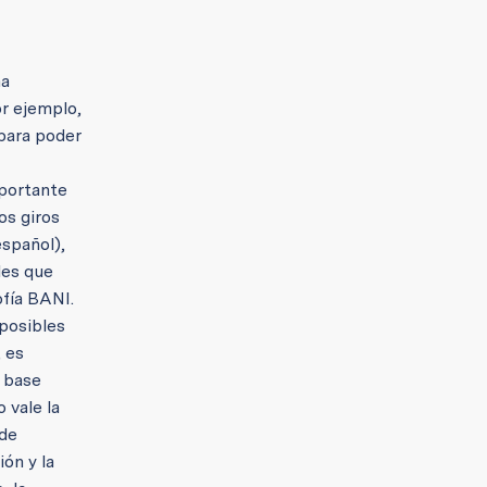
ha
or ejemplo,
 para poder
mportante
os giros
español),
les que
ofía BANI.
posibles
, es
a base
 vale la
 de
ión y la