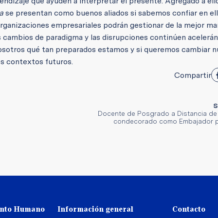
endizaje que ayuden a interpretar el presente. Agregado a ello
a
se presentan como buenos aliados si sabemos confiar en ell
organizaciones empresariales podrán gestionar de la mejor ma
s cambios de paradigma y las disrupciones continúen acelerá
osotros qué tan preparados estamos y si queremos cambiar n
os contextos futuros.
Compartir
S
Docente de Posgrado a Distancia de
condecorado como Embajador p
ento Humano
Información general
Contacto