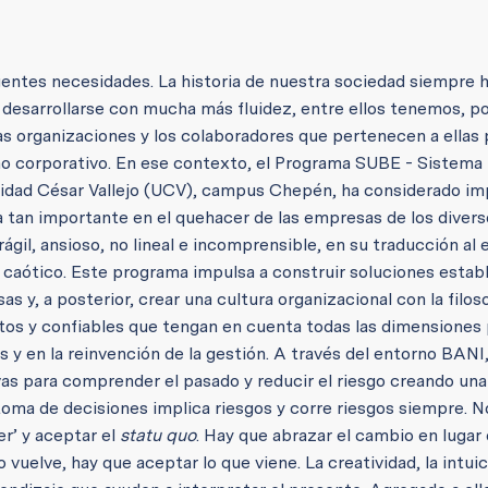
gentes necesidades. La historia de nuestra sociedad siempre 
desarrollarse con mucha más fluidez, entre ellos tenemos, p
as organizaciones y los colaboradores que pertenecen a ellas
no corporativo. En ese contexto, el Programa SUBE - Sistema
rsidad César Vallejo (UCV), campus Chepén, ha considerado i
 tan importante en el quehacer de las empresas de los divers
ágil, ansioso, no lineal e incomprensible, en su traducción al 
o caótico. Este programa impulsa a construir soluciones estab
 y, a posterior, crear una cultura organizacional con la filos
tos y confiables que tengan en cuenta todas las dimensiones 
 y en la reinvención de la gestión. A través del entorno BANI
as para comprender el pasado y reducir el riesgo creando un
 toma de decisiones implica riesgos y corre riesgos siempre. No
er’ y aceptar el
statu quo
. Hay que abrazar el cambio en lugar
o vuelve, hay que aceptar lo que viene. La creatividad, la intuic