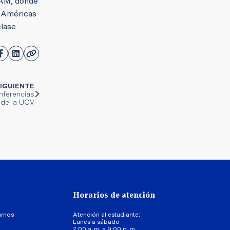
UNAM, donde
s Américas
clase
IGUIENTE
onferencias
l de la UCV
Horarios de atención
arnos
Atención al estudiante:
Lunes a sábado
7:00 a. m. a 9:00 p. m.