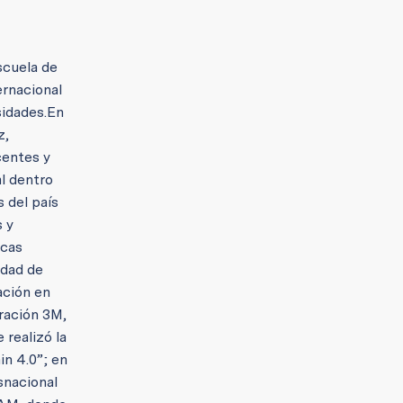
scuela de
ernacional
sidades.
En
z,
centes y
al dentro
 del país
 y
icas
udad de
ación en
oración 3M,
 realizó la
in 4.0”; en
nsnacional