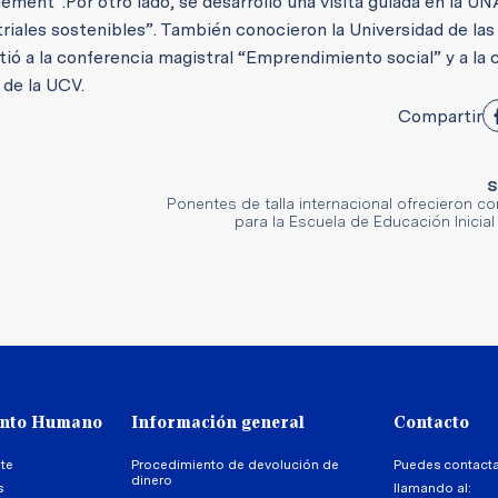
gement”.
Por otro lado, se desarrolló una visita guiada en la 
triales sostenibles”. También conocieron la Universidad de la
ió a la conferencia magistral “Emprendimiento social” y a la 
de la UCV.
Compartir
S
Ponentes de talla internacional ofrecieron c
para la Escuela de Educación Inicia
ento Humano
Información general
Contacto
te
Procedimiento de devolución de
Puedes contact
dinero
s
llamando al: