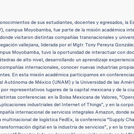
conocimientos de sus estudiantes, docentes y egresados, la E
CV), campus Moyobamba, fue parte de la misión académica int
donde visitaron distintas compañías transnacionales y univer
legación vallejiana, liderada por el Mgtr. Tony Pereyra Gonzále
ampus Moyobamba, tuvo la oportunidad de interactuar con do
tedras de alto nivel, desarrollando un aprendizaje experienci
compañías internacionales, conocer nuevas industrias propias
ntes. En esta misión académica participamos en conferencias
onal Autónoma de México (UNAM) y la Universidad de las Amér
 por representativos lugares de la capital mexicana y de la ci
istintas conferencias: en la Bolsa Mexicana de Valores, “Oper
plicaciones industriales del Internet of Things", y en la corp
mpañía internacional de servicios integrales Amazon, donde se
 multinacional de logística FedEx, la conferencia “Supply Cha
ansformación digital en la industria de servicios”, y en la tra