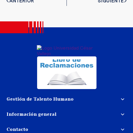
ANTERIOR
SIGUIENTE
Gestión de Talento Humano
Convocatoria docente
Información general
Trabaja con nosotros
Procedimiento de devolución de
dinero
Contacto