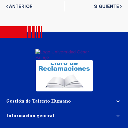
ANTERIOR
SIGUIENTE
Gestión de Talento Humano
Convocatoria docente
Información general
Trabaja con nosotros
Procedimiento de devolución de