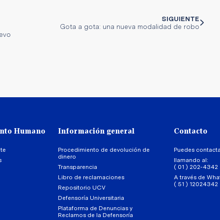
SIGUIENTE
Gota a gota: una nueva modalidad de robo
uevo
ento Humano
Información general
Contacto
te
Procedimiento de devolución de
Puedes contact
dinero
s
llamando al:
Transparencia
( 01 ) 202-4342
Libro de reclamaciones
A través de Wha
( 51 ) 12024342
Repositorio UCV
Defensoría Universitaria
Plataforma de Denuncias y
Reclamos de la Defensoría