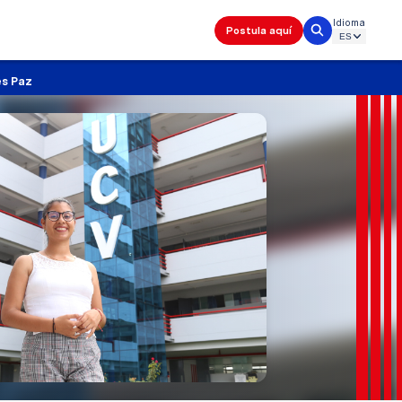
Idioma
Postula aquí
es Paz