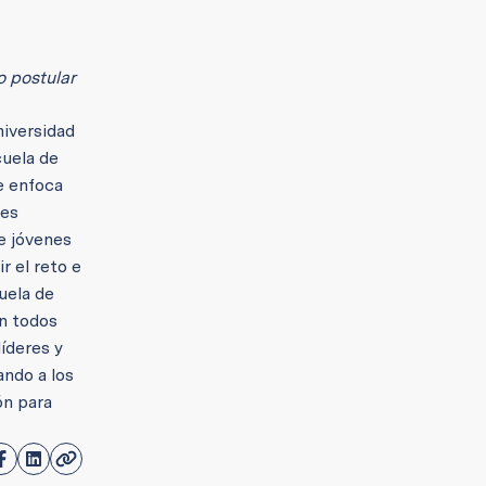
o postular
niversidad
cuela de
e enfoca
 es
e jóvenes
r el reto e
uela de
en todos
líderes y
ando a los
ón para