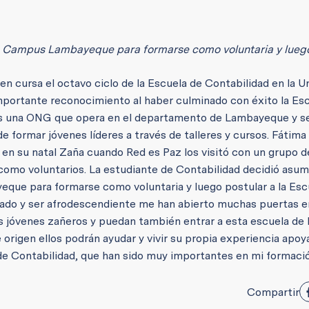
ers Campus Lambayeque para formarse como voluntaria y lueg
en cursa el octavo ciclo de la Escuela de Contabilidad en la U
mportante reconocimiento al haber culminado con éxito la Es
 es una ONG que opera en el departamento de Lambayeque y s
 formar jóvenes líderes a través de talleres y cursos. Fátima
 en su natal Zaña cuando Red es Paz los visitó con un grupo d
como voluntarios. La estudiante de Contabilidad decidió asumi
que para formarse como voluntaria y luego postular a la Esc
riado y ser afrodescendiente me han abierto muchas puertas 
os jóvenes zañeros y puedan también entrar a esta escuela de 
origen ellos podrán ayudar y vivir su propia experiencia apoy
de Contabilidad, que han sido muy importantes en mi formaci
Compartir