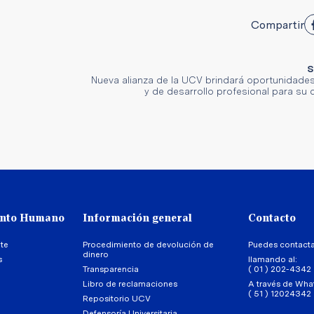
Compartir
S
Nueva alianza de la UCV brindará oportunidades
y de desarrollo profesional para su
ento Humano
Información general
Contacto
te
Procedimiento de devolución de
Puedes contact
dinero
s
llamando al:
Transparencia
( 01 ) 202-4342
Libro de reclamaciones
A través de Wha
( 51 ) 12024342
Repositorio UCV
Defensoría Universitaria