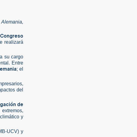
, Alemania,
 Congreso
e realizará
 a su cargo
ntal. Entre
lemania
; el
mpresarios,
mpactos del
igación de
 extremos,
climático y
AMB-UCV) y