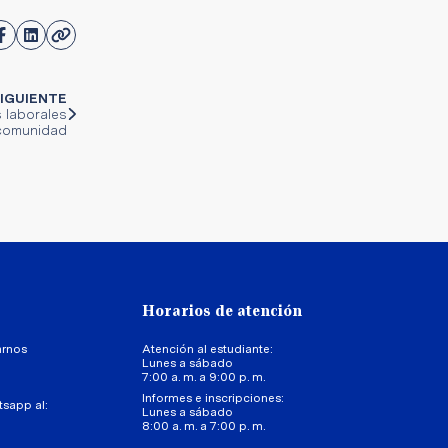
IGUIENTE
 laborales
 comunidad
Horarios de atención
arnos
Atención al estudiante:
Lunes a sábado
7:00 a. m. a 9:00 p. m.
Informes e inscripciones:
tsapp al:
Lunes a sábado
8:00 a. m. a 7:00 p. m.