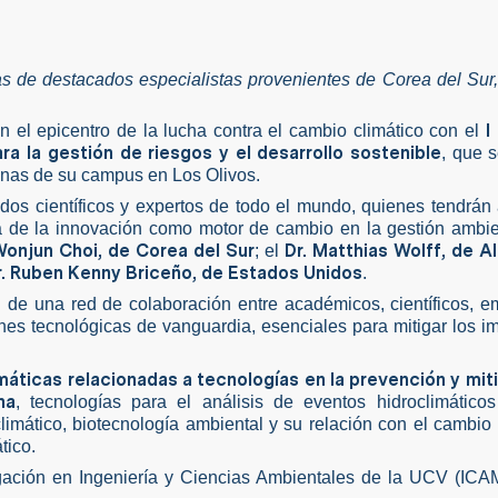
s de destacados especialistas provenientes de Corea del Sur
I
n el epicentro de la lucha contra el cambio climático con el
ra la gestión de riesgos y el desarrollo sostenible
, que s
aynas de su campus en Los Olivos.
ados científicos y expertos de todo el mundo, quienes tendrán
a de la innovación como motor de cambio en la gestión ambie
Wonjun Choi, de Corea del Sur
Dr. Matthias Wolff, de A
; el
r. Ruben Kenny Briceño, de Estados Unidos
.
n de una red de colaboración entre académicos, científicos, e
nes tecnológicas de vanguardia, esenciales para mitigar los i
áticas relacionadas a tecnologías en la prevención y mit
na
, tecnologías para el análisis de eventos hidroclimáticos
imático, biotecnología ambiental y su relación con el cambio 
tico.
igación en Ingeniería y Ciencias Ambientales de la UCV (IC