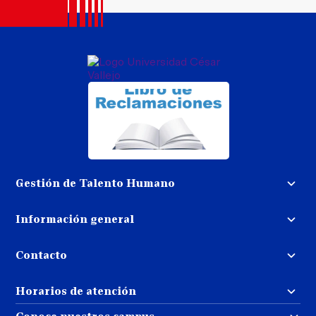
Gestión de Talento Humano
Convocatoria docente
Información general
Trabaja con nosotros
Procedimiento de devolución de
dinero
Contacto
Transparencia
Puedes contactarnos
Libro de reclamaciones
Horarios de atención
llamando al:
( 01 ) 202-4342
Repositorio UCV
Atención al estudiante: