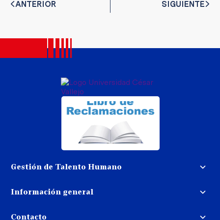
ANTERIOR
SIGUIENTE
Gestión de Talento Humano
Convocatoria docente
Información general
Trabaja con nosotros
Procedimiento de devolución de
dinero
Contacto