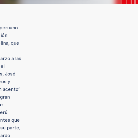
 peruano
ción
lina, que
arzo a las
 el
s, José
ros y
n acento’
 gran
de
Perú
antes que
 su parte,
uardo