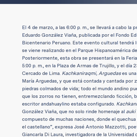
El 4 de marzo, a las 6:00 p. m., se llevará a cabo la
Eduardo González Viaña, publicada por el Fondo Edi
Bicentenario Peruano. Este evento cultural tendrá lu
se viene realizando en el Parque Hispanoamérica de
Posteriormente, esta obra se presentará en la Feria 
5:00 p. m., en la Plaza de Armas de Trujillo, y el d
Cercado de Lima.
Kachkaniraqmi, Arguedas
es una 
María Arguedas, y que está contada y cantada por z
piedras colmados de vida; todo el mundo andino pue
que los zorros no tienen, entremezclando ficción, b
escritor andahuaylino estaba configurado.
Kachkani
González Viaña, que no solo rinde homenaje al
auki
compuesto de muchas naciones, donde el quechua y 
el castellano”, expresa José Antonio Mazzotti, poet
Giancarla Di Laura, investigadora de la Universidad