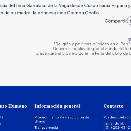
esía del Inca Garcilaso de la Vega desde Cusco hacia España y
dó de su madre, la princesa inca Chimpu Occllo.
Compartir
S
"Religión y políticas públicas en el Per
Gutiérrez, publicado por el Fondo Editor
presentará el 5 de marzo en la Feria del Libro de 
ento Humano
Información general
Contacto
te
Procedimiento de devolución de
Puedes contact
dinero
s
llamando al:
Transparencia
( 01 ) 202-4342