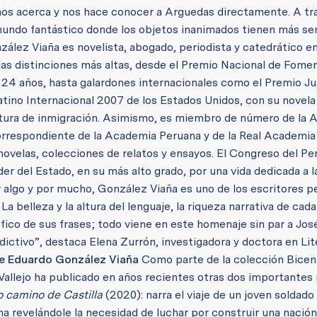
os acerca y nos hace conocer a Arguedas directamente. A tr
n mundo fantástico donde los objetos inanimados tienen más s
ález Viaña es novelista, abogado, periodista y catedrático e
as distinciones más altas, desde el Premio Nacional de Fomen
 24 años, hasta galardones internacionales como el Premio Ju
atino Internacional 2007 de los Estados Unidos, con su novel
ratura de inmigración. Asimismo, es miembro de número de la
rrespondiente de la Academia Peruana y de la Real Academia
ovelas, colecciones de relatos y ensayos. El Congreso del Per
r del Estado, en su más alto grado, por una vida dedicada a la
r algo y por mucho, González Viaña es uno de los escritores 
belleza y la altura del lenguaje, la riqueza narrativa de cada
sófico de sus frases; todo viene en este homenaje sin par a Jos
ctivo”, destaca Elena Zurrón, investigadora y doctora en Lit
e Eduardo González Viaña
Como parte de la colección Bicen
 Vallejo ha publicado en años recientes otras dos importantes
o camino de Castilla
(2020): narra el viaje de un joven soldado 
a revelándole la necesidad de luchar por construir una nación