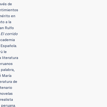
avés de
entimientos
mérito en
to a la
an Rulfo
a
El corrido
 Academia
 Española.
ú le
 literatura
peruanos
 palabra,
é María
eratura de
tenario
 novelas
realista
 peruana.