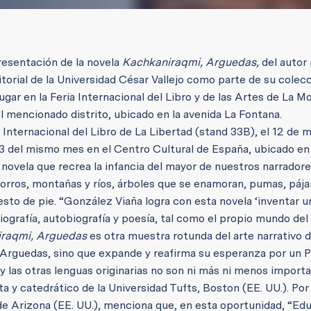
 presentación de la novela
Kachkaniraqmi, Arguedas,
del autor
torial de la Universidad César Vallejo como parte de su colec
gar en la Feria Internacional del Libro y de las Artes de La Mo
l mencionado distrito, ubicado en la avenida La Fontana.
Internacional del Libro de La Libertad (stand 33B), el 12 de m
ía 23 del mismo mes en el Centro Cultural de España, ubicado en
novela que recrea la infancia del mayor de nuestros narradore
orros, montañas y ríos, árboles que se enamoran, pumas, pája
sto de pie. “González Viaña logra con esta novela ‘inventar u
iografía, autobiografía y poesía, tal como el propio mundo del
raqmi, Arguedas
es otra muestra rotunda del arte narrativo 
Arguedas, sino que expande y reafirma su esperanza por un 
las otras lenguas originarias no son ni más ni menos import
a y catedrático de la Universidad Tufts, Boston (EE. UU.). Por
 de Arizona (EE. UU.), menciona que, en esta oportunidad, “Ed