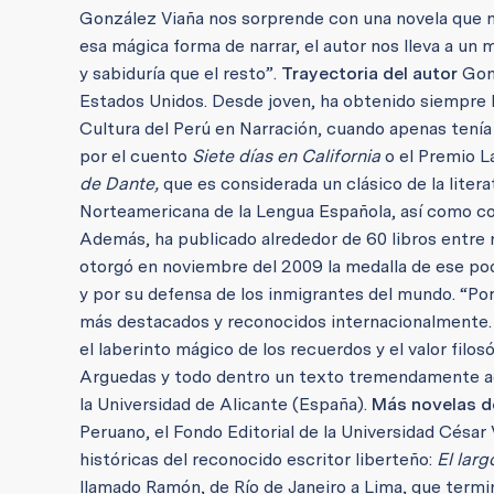
González Viaña nos sorprende con una novela que n
esa mágica forma de narrar, el autor nos lleva a u
y sabiduría que el resto”.
Trayectoria del autor
Gonz
Estados Unidos. Desde joven, ha obtenido siempre l
Cultura del Perú en Narración, cuando apenas tenía
por el cuento
Siete días en California
o el Premio L
de Dante,
que es considerada un clásico de la lite
Norteamericana de la Lengua Española, así como co
Además, ha publicado alrededor de 60 libros entre n
otorgó en noviembre del 2009 la medalla de ese pode
y por su defensa de los inmigrantes del mundo. “Po
más destacados y reconocidos internacionalmente. La 
el laberinto mágico de los recuerdos y el valor filo
Arguedas y todo dentro un texto tremendamente adi
la Universidad de Alicante (España).
Más novelas d
Peruano, el Fondo Editorial de la Universidad César
históricas del reconocido escritor liberteño:
El larg
llamado Ramón, de Río de Janeiro a Lima, que termin