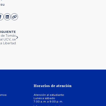
 su
IGUIENTE
ú" de Tomás
ial UCV, se
La Libertad
Horarios de atención
arnos
Atención al estudiante:
Lunes a sábado
7:00 a. m. a 9:00 p. m.