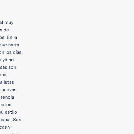
cal muy
s de
os. En la
que narra
n los días,
i ya no
rsas son
ina,
alistas
n nuevas
erencia
 estos
u estilo
nsual, Son
cas y