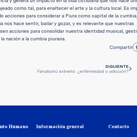
cia y genera un impacto en la vida cotidiana que nos hace úni
eado como tal, para enaltecer el arte y la cultura local. Es i
do acciones para considerar a Piura como capital de la cumbia
nos hace sentir, bailar y gozar, y es relevante que nuestras
en acciones para consolidar nuestra identidad musical, gest
la nación a la cumbia piurana.
Compartir
SIGUIENTE
Fanatismo extremo: ¿enfermedad o adicción?
ento Humano
Información general
Contacto