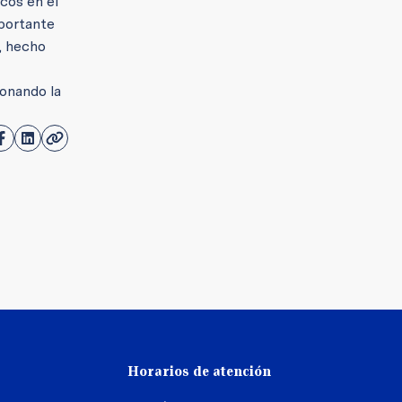
cos en el
mportante
, hecho
ionando la
Horarios de atención