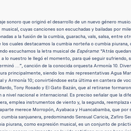
izaje sonoro que originó el desarrollo de un nuevo género musi
musical, cuyas canciones son escuchadas y bailadas por mile
nadas a la fusión de la cumbia, guaracha, vals, salsa, entre otr
 los cuales destacamos la cumbia norteña o cumbia piurana, 
ando escuchamos la letra musical de
Espérame
: “Atrás quedaro
 a lo nuestro le llegó el momento, para qué seguir sufriendo, s
 terminó …”, canción de la conocida orquesta Armonía 10. Dive
ura principalmente, siendo los más representativas Agua Mar
al y Armonía 10; convirtiéndose esta última en cantera de voc
rdo, Tony Rosado y El Gato Bazán, que al retirarse formaro
nivel nacional e internacional. Es preciso señalar que la dif
mera, emplea instrumentos de viento y, la segunda, reemplaza
n aparte merece Morropón, Ayabaca y Huancabamba, que por s
na cumbia sanjuanera, predominando Sensual Caricia, Zafiro Se
ia piurana, como expresión musical, es un conjunto de prácti